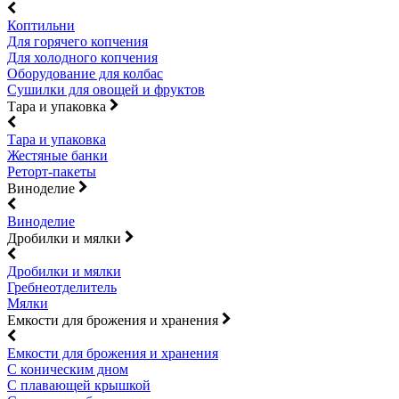
Коптильни
Для горячего копчения
Для холодного копчения
Оборудование для колбас
Сушилки для овощей и фруктов
Тара и упаковка
Тара и упаковка
Жестяные банки
Реторт-пакеты
Виноделие
Виноделие
Дробилки и мялки
Дробилки и мялки
Гребнеотделитель
Мялки
Емкости для брожения и хранения
Емкости для брожения и хранения
С коническим дном
С плавающей крышкой