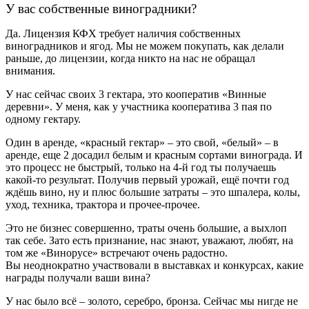
У вас собственные виноградники?
Да. Лицензия КФХ требует наличия собственных
виноградников и ягод. Мы не можем покупать, как делали
раньше, до лицензии, когда никто на нас не обращал
внимания.
У нас сейчас своих 3 гектара, это кооператив «Винные
деревни». У меня, как у участника кооператива 3 пая по
одному гектару.
Один в аренде, «красный гектар» – это свой, «белый» – в
аренде, еще 2 досадил белым и красным сортами винограда. И
это процесс не быстрый, только на 4-й год ты получаешь
какой-то результат. Получив первый урожай, ещё почти год
ждёшь вино, ну и плюс большие затраты – это шпалера, колы,
уход, техника, трактора и прочее-прочее.
Это не бизнес совершенно, траты очень большие, а выхлоп
так себе. Зато есть признание, нас знают, уважают, любят, на
том же «Винорусе» встречают очень радостно.
Вы неоднократно участвовали в выставках и конкурсах, какие
награды получали ваши вина?
У нас было всё – золото, серебро, бронза. Сейчас мы нигде не