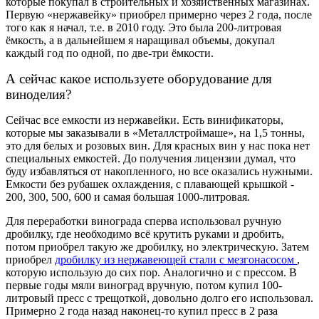
которые покупал в строительных и хозяйственных магазинах.
Первую «нержавейку» приобрел примерно через 2 года, после
того как я начал, т.е. в 2010 году. Это была 200-литровая
ёмкость, а в дальнейшем я наращивал объемы, докупал
каждый год по одной, по две-три ёмкости.
А сейчас какое используете оборудование для
виноделия?
Сейчас все емкости из нержавейки. Есть винификаторы,
которые мы заказывали в «Металлстроймаше», на 1,5 тонны,
это для белых и розовых вин. Для красных вин у нас пока нет
специальных емкостей. До получения лицензии думал, что
буду избавляться от накопленного, но все оказались нужными.
Емкости без рубашек охлаждения, с плавающей крышкой -
200, 300, 500, 600 и самая большая 1000-литровая.
Для переработки винограда сперва использовал ручную
дробилку, где необходимо всё крутить руками и дробить,
потом приобрел такую же дробилку, но электрическую. Затем
приобрел
дробилку из нержавеющей стали с мезгонасосом
,
которую использую до сих пор. Аналогично и с прессом. В
первые годы мяли виноград вручную, потом купил 100-
литровый пресс с трещоткой, довольно долго его использовал.
Примерно 2 года назад наконец-то купил пресс в 2 раза