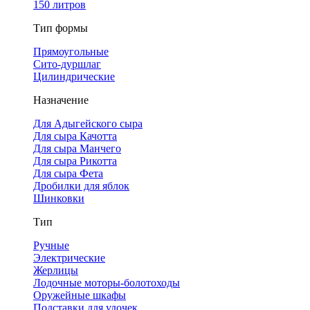
150 литров
Тип формы
Прямоугольные
Сито-дуршлаг
Цилиндрические
Назначение
Для Адыгейского сыра
Для сыра Качотта
Для сыра Манчего
Для сыра Рикотта
Для сыра Фета
Дробилки для яблок
Шинковки
Тип
Ручные
Электрические
Жерлицы
Лодочные моторы-болотоходы
Оружейные шкафы
Подставки для удочек