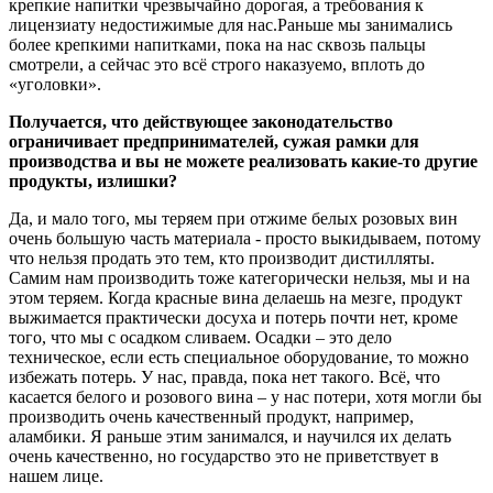
крепкие напитки чрезвычайно дорогая, а требования к
лицензиату недостижимые для нас.Раньше мы занимались
более крепкими напитками, пока на нас сквозь пальцы
смотрели, а сейчас это всё строго наказуемо, вплоть до
«уголовки».
Получается, что действующее законодательство
ограничивает предпринимателей, сужая рамки для
производства и вы не можете реализовать какие-то другие
продукты, излишки?
Да, и мало того, мы теряем при отжиме белых розовых вин
очень большую часть материала - просто выкидываем, потому
что нельзя продать это тем, кто производит дистилляты.
Самим нам производить тоже категорически нельзя, мы и на
этом теряем. Когда красные вина делаешь на мезге, продукт
выжимается практически досуха и потерь почти нет, кроме
того, что мы с осадком сливаем. Осадки – это дело
техническое, если есть специальное оборудование, то можно
избежать потерь. У нас, правда, пока нет такого. Всё, что
касается белого и розового вина – у нас потери, хотя могли бы
производить очень качественный продукт, например,
аламбики. Я раньше этим занимался, и научился их делать
очень качественно, но государство это не приветствует в
нашем лице.