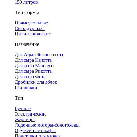
150 литров
Тип формы
Прямоугольные
Сито-дуршлаг
Цилиндрические
Назначение
Для Адыгейского сыра
Для сыра Качотта
Для сыра Манчего
Для сыра Рикотта
Для сыра Фета
Дробилки для яблок
Шинковки
Тип
Ручные
Электрические
Жерлицы
Лодочные моторы-болотоходы
Оружейные шкафы
Подставки для удочек