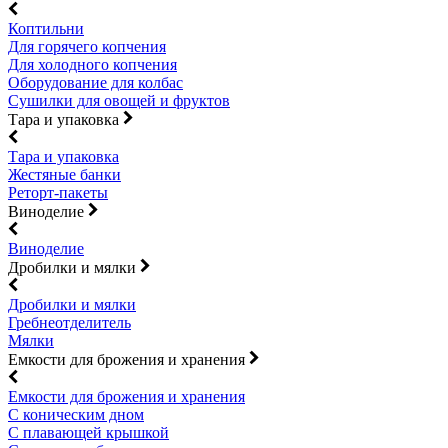
Коптильни
Для горячего копчения
Для холодного копчения
Оборудование для колбас
Сушилки для овощей и фруктов
Тара и упаковка
Тара и упаковка
Жестяные банки
Реторт-пакеты
Виноделие
Виноделие
Дробилки и мялки
Дробилки и мялки
Гребнеотделитель
Мялки
Емкости для брожения и хранения
Емкости для брожения и хранения
С коническим дном
С плавающей крышкой