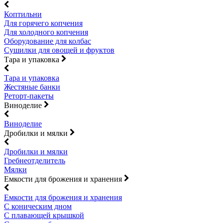
Коптильни
Для горячего копчения
Для холодного копчения
Оборудование для колбас
Сушилки для овощей и фруктов
Тара и упаковка
Тара и упаковка
Жестяные банки
Реторт-пакеты
Виноделие
Виноделие
Дробилки и мялки
Дробилки и мялки
Гребнеотделитель
Мялки
Емкости для брожения и хранения
Емкости для брожения и хранения
С коническим дном
С плавающей крышкой