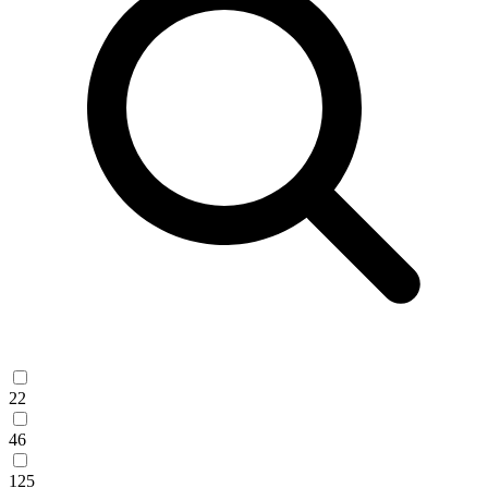
22
46
125