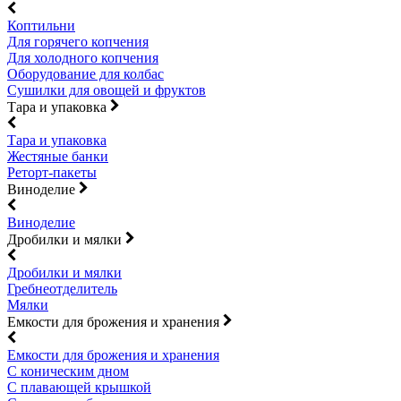
Коптильни
Для горячего копчения
Для холодного копчения
Оборудование для колбас
Сушилки для овощей и фруктов
Тара и упаковка
Тара и упаковка
Жестяные банки
Реторт-пакеты
Виноделие
Виноделие
Дробилки и мялки
Дробилки и мялки
Гребнеотделитель
Мялки
Емкости для брожения и хранения
Емкости для брожения и хранения
С коническим дном
С плавающей крышкой