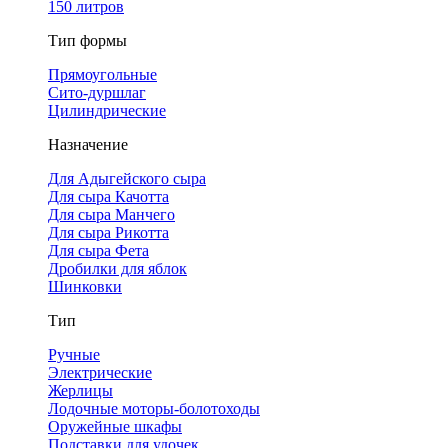
150 литров
Тип формы
Прямоугольные
Сито-дуршлаг
Цилиндрические
Назначение
Для Адыгейского сыра
Для сыра Качотта
Для сыра Манчего
Для сыра Рикотта
Для сыра Фета
Дробилки для яблок
Шинковки
Тип
Ручные
Электрические
Жерлицы
Лодочные моторы-болотоходы
Оружейные шкафы
Подставки для удочек