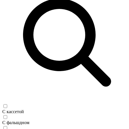
С кассетой
С фальшдном