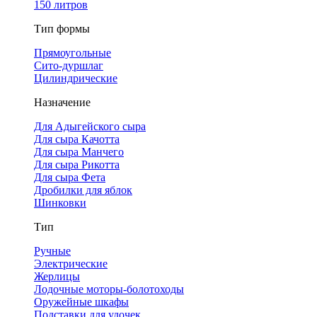
150 литров
Тип формы
Прямоугольные
Сито-дуршлаг
Цилиндрические
Назначение
Для Адыгейского сыра
Для сыра Качотта
Для сыра Манчего
Для сыра Рикотта
Для сыра Фета
Дробилки для яблок
Шинковки
Тип
Ручные
Электрические
Жерлицы
Лодочные моторы-болотоходы
Оружейные шкафы
Подставки для удочек