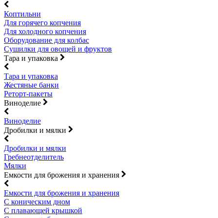
Коптильни
Для горячего копчения
Для холодного копчения
Оборудование для колбас
Сушилки для овощей и фруктов
Тара и упаковка
Тара и упаковка
Жестяные банки
Реторт-пакеты
Виноделие
Виноделие
Дробилки и мялки
Дробилки и мялки
Гребнеотделитель
Мялки
Емкости для брожения и хранения
Емкости для брожения и хранения
С коническим дном
С плавающей крышкой