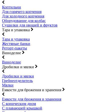
Коптильни
Для горячего копчения
Для холодного копчения
Оборудование для колбас
Сушилки для овощей и фруктов
Тара и упаковка
Тара и упаковка
Жестяные банки
Реторт-пакеты
Виноделие
Виноделие
Дробилки и мялки
Дробилки и мялки
Гребнеотделитель
Мялки
Емкости для брожения и хранения
Емкости для брожения и хранения
С коническим дном
С плавающей крышкой