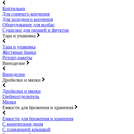
Коптильни
Для горячего копчения
Для холодного копчения
Оборудование для колбас
Сушилки для овощей и фруктов
Тара и упаковка
Тара и упаковка
Жестяные банки
Реторт-пакеты
Виноделие
Виноделие
Дробилки и мялки
Дробилки и мялки
Гребнеотделитель
Мялки
Емкости для брожения и хранения
Емкости для брожения и хранения
С коническим дном
С плавающей крышкой