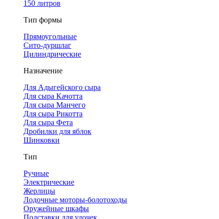
150 литров
Тип формы
Прямоугольные
Сито-дуршлаг
Цилиндрические
Назначение
Для Адыгейского сыра
Для сыра Качотта
Для сыра Манчего
Для сыра Рикотта
Для сыра Фета
Дробилки для яблок
Шинковки
Тип
Ручные
Электрические
Жерлицы
Лодочные моторы-болотоходы
Оружейные шкафы
Подставки для удочек