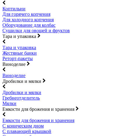
Коптильни
Для горячего копчения
Для холодного копчения
Оборудование для колбас
Сушилки для овощей и фруктов
Тара и упаковка
Тара и упаковка
Жестяные банки
Реторт-пакеты
Виноделие
Виноделие
Дробилки и мялки
Дробилки и мялки
Гребнеотделитель
Мялки
Емкости для брожения и хранения
Емкости для брожения и хранения
С коническим дном
С плавающей крышкой