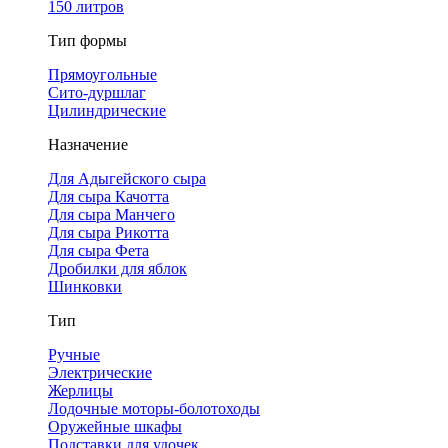
150 литров
Тип формы
Прямоугольные
Сито-дуршлаг
Цилиндрические
Назначение
Для Адыгейского сыра
Для сыра Качотта
Для сыра Манчего
Для сыра Рикотта
Для сыра Фета
Дробилки для яблок
Шинковки
Тип
Ручные
Электрические
Жерлицы
Лодочные моторы-болотоходы
Оружейные шкафы
Подставки для удочек