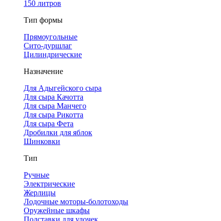
150 литров
Тип формы
Прямоугольные
Сито-дуршлаг
Цилиндрические
Назначение
Для Адыгейского сыра
Для сыра Качотта
Для сыра Манчего
Для сыра Рикотта
Для сыра Фета
Дробилки для яблок
Шинковки
Тип
Ручные
Электрические
Жерлицы
Лодочные моторы-болотоходы
Оружейные шкафы
Подставки для удочек