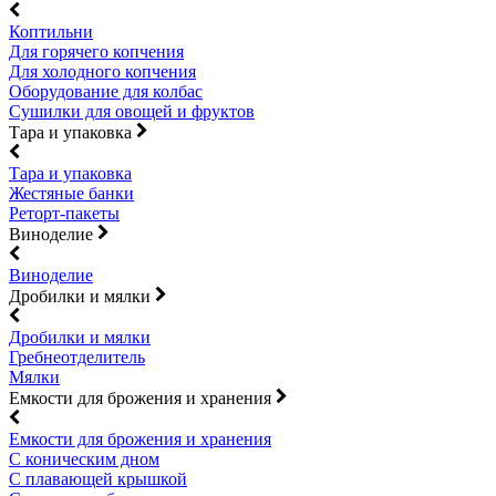
Коптильни
Для горячего копчения
Для холодного копчения
Оборудование для колбас
Сушилки для овощей и фруктов
Тара и упаковка
Тара и упаковка
Жестяные банки
Реторт-пакеты
Виноделие
Виноделие
Дробилки и мялки
Дробилки и мялки
Гребнеотделитель
Мялки
Емкости для брожения и хранения
Емкости для брожения и хранения
С коническим дном
С плавающей крышкой