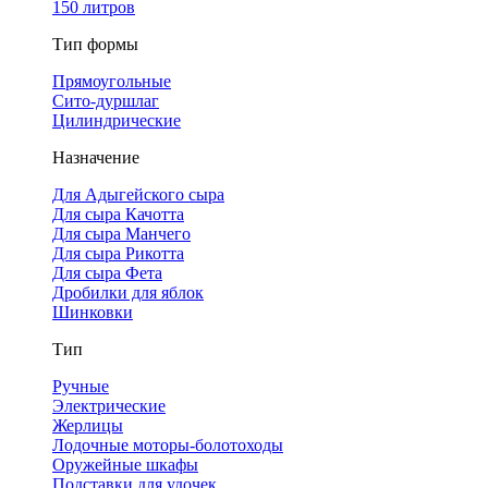
150 литров
Тип формы
Прямоугольные
Сито-дуршлаг
Цилиндрические
Назначение
Для Адыгейского сыра
Для сыра Качотта
Для сыра Манчего
Для сыра Рикотта
Для сыра Фета
Дробилки для яблок
Шинковки
Тип
Ручные
Электрические
Жерлицы
Лодочные моторы-болотоходы
Оружейные шкафы
Подставки для удочек