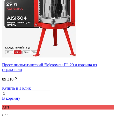
Пресс пневматический "Муромец П" 29 л корзина из
нерж.стали
89 310 ₽
Купить в 1 клик
В корзину
Хит