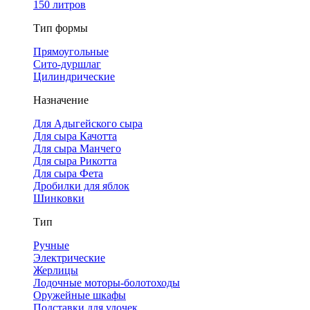
150 литров
Тип формы
Прямоугольные
Сито-дуршлаг
Цилиндрические
Назначение
Для Адыгейского сыра
Для сыра Качотта
Для сыра Манчего
Для сыра Рикотта
Для сыра Фета
Дробилки для яблок
Шинковки
Тип
Ручные
Электрические
Жерлицы
Лодочные моторы-болотоходы
Оружейные шкафы
Подставки для удочек