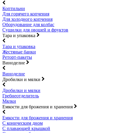
Коптильни
Для горячего копчения
Для холодного копчения
Оборудование для колбас
Сушилки для овощей и фруктов
Тара и упаковка
Тара и упаковка
Жестяные банки
Реторт-пакеты
Виноделие
Виноделие
Дробилки и мялки
Дробилки и мялки
Гребнеотделитель
Мялки
Емкости для брожения и хранения
Емкости для брожения и хранения
С коническим дном
С плавающей крышкой