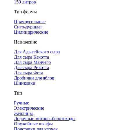
150 литров
Тип формы
Прямоугольные
Сито-дуршлаг
Цилиндрические
Назначение
Для Адыгейского сыра
Для сыра Качотта
Для сыра Манчего
Для сыра Рикотта
Для сыра Фета
Дробилки для яблок
Шинковки
Тип
Ручные
Электрические
Жерлицы
Лодочные моторы-болотоходы
Оружейные шкафы
Подставки для удочек