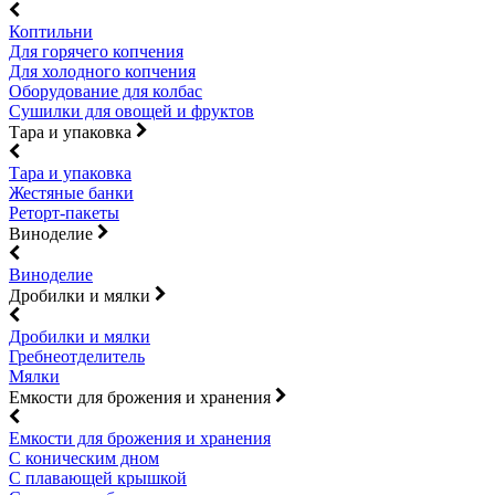
Коптильни
Для горячего копчения
Для холодного копчения
Оборудование для колбас
Сушилки для овощей и фруктов
Тара и упаковка
Тара и упаковка
Жестяные банки
Реторт-пакеты
Виноделие
Виноделие
Дробилки и мялки
Дробилки и мялки
Гребнеотделитель
Мялки
Емкости для брожения и хранения
Емкости для брожения и хранения
С коническим дном
С плавающей крышкой