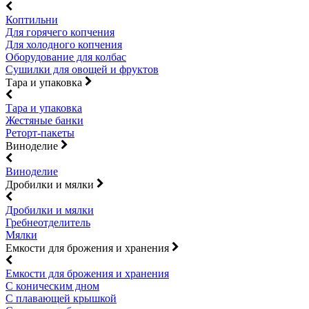
Коптильни
Для горячего копчения
Для холодного копчения
Оборудование для колбас
Сушилки для овощей и фруктов
Тара и упаковка
Тара и упаковка
Жестяные банки
Реторт-пакеты
Виноделие
Виноделие
Дробилки и мялки
Дробилки и мялки
Гребнеотделитель
Мялки
Емкости для брожения и хранения
Емкости для брожения и хранения
С коническим дном
С плавающей крышкой