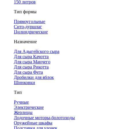
150 литров
Тип формы
Прямоугольные
Сито-дуршлаг
Цилиндрические
Назначение
Для Адыгейского сыра
Для сыра Качотта
Для сыра Манчего
Для сыра Рикотта
Для сыра Фета
Дробилки для яблок
Шинковки
Тип
Ручные
Электрические
Жерлицы
Лодочные моторы-болотоходы
Оружейные шкафы
Подставки для удочек