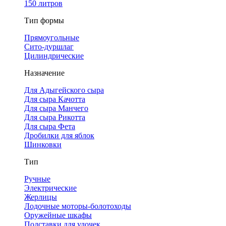
150 литров
Тип формы
Прямоугольные
Сито-дуршлаг
Цилиндрические
Назначение
Для Адыгейского сыра
Для сыра Качотта
Для сыра Манчего
Для сыра Рикотта
Для сыра Фета
Дробилки для яблок
Шинковки
Тип
Ручные
Электрические
Жерлицы
Лодочные моторы-болотоходы
Оружейные шкафы
Подставки для удочек