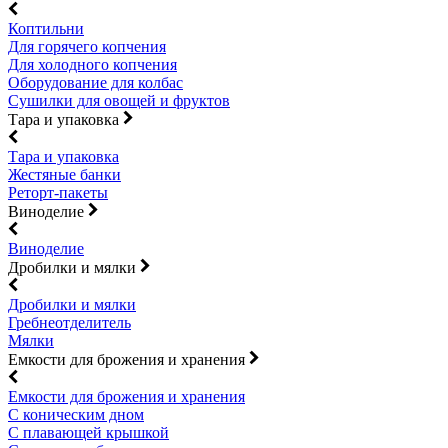
Коптильни
Для горячего копчения
Для холодного копчения
Оборудование для колбас
Сушилки для овощей и фруктов
Тара и упаковка
Тара и упаковка
Жестяные банки
Реторт-пакеты
Виноделие
Виноделие
Дробилки и мялки
Дробилки и мялки
Гребнеотделитель
Мялки
Емкости для брожения и хранения
Емкости для брожения и хранения
С коническим дном
С плавающей крышкой