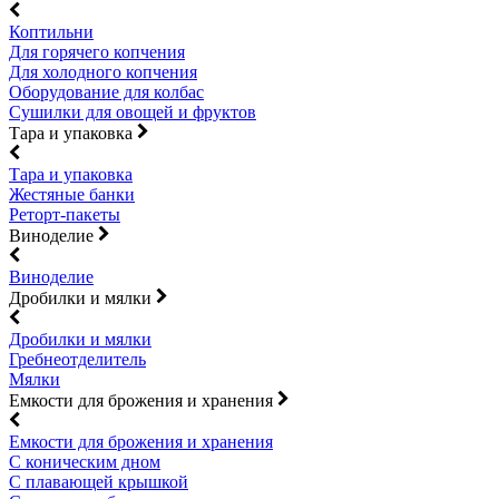
Коптильни
Для горячего копчения
Для холодного копчения
Оборудование для колбас
Сушилки для овощей и фруктов
Тара и упаковка
Тара и упаковка
Жестяные банки
Реторт-пакеты
Виноделие
Виноделие
Дробилки и мялки
Дробилки и мялки
Гребнеотделитель
Мялки
Емкости для брожения и хранения
Емкости для брожения и хранения
С коническим дном
С плавающей крышкой