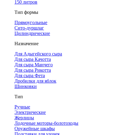
150 литров
Тип формы
Прямоугольные
Сито-дуршлаг
Цилиндрические
Назначение
Для Адыгейского сыра
Для сыра Качотта
Для сыра Манчего
Для сыра Рикотта
Для сыра Фета
Дробилки для яблок
Шинковки
Тип
Ручные
Электрические
Жерлицы
Лодочные моторы-болотоходы
Оружейные шкафы
Подставки для удочек