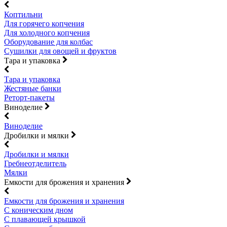
Коптильни
Для горячего копчения
Для холодного копчения
Оборудование для колбас
Сушилки для овощей и фруктов
Тара и упаковка
Тара и упаковка
Жестяные банки
Реторт-пакеты
Виноделие
Виноделие
Дробилки и мялки
Дробилки и мялки
Гребнеотделитель
Мялки
Емкости для брожения и хранения
Емкости для брожения и хранения
С коническим дном
С плавающей крышкой