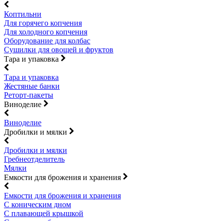
Коптильни
Для горячего копчения
Для холодного копчения
Оборудование для колбас
Сушилки для овощей и фруктов
Тара и упаковка
Тара и упаковка
Жестяные банки
Реторт-пакеты
Виноделие
Виноделие
Дробилки и мялки
Дробилки и мялки
Гребнеотделитель
Мялки
Емкости для брожения и хранения
Емкости для брожения и хранения
С коническим дном
С плавающей крышкой