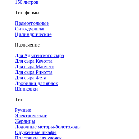
150 литров
Тип формы
Прямоугольные
Сито-дуршлаг
Цилиндрические
Назначение
Для Адыгейского сыра
Для сыра Качотта
Для сыра Манчего
Для сыра Рикотта
Для сыра Фета
Дробилки для яблок
Шинковки
Тип
Ручные
Электрические
Жерлицы
Лодочные моторы-болотоходы
Оружейные шкафы
Подставки для удочек