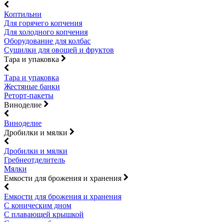
Коптильни
Для горячего копчения
Для холодного копчения
Оборудование для колбас
Сушилки для овощей и фруктов
Тара и упаковка
Тара и упаковка
Жестяные банки
Реторт-пакеты
Виноделие
Виноделие
Дробилки и мялки
Дробилки и мялки
Гребнеотделитель
Мялки
Емкости для брожения и хранения
Емкости для брожения и хранения
С коническим дном
С плавающей крышкой