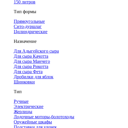
150 литров
Тип формы
Прямоугольные
Сито-дуршлаг
Цилиндрические
Назначение
Для Адыгейского сыра
Для сыра Качотта
Для сыра Манчего
Для сыра Рикотта
Для сыра Фета
Дробилки для яблок
Шинковки
Тип
Ручные
Электрические
Жерлицы
Лодочные моторы-болотоходы
Оружейные шкафы
Подставки для удочек