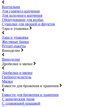
Коптильни
Для горячего копчения
Для холодного копчения
Оборудование для колбас
Сушилки для овощей и фруктов
Тара и упаковка
Тара и упаковка
Жестяные банки
Реторт-пакеты
Виноделие
Виноделие
Дробилки и мялки
Дробилки и мялки
Гребнеотделитель
Мялки
Емкости для брожения и хранения
Емкости для брожения и хранения
С коническим дном
С плавающей крышкой