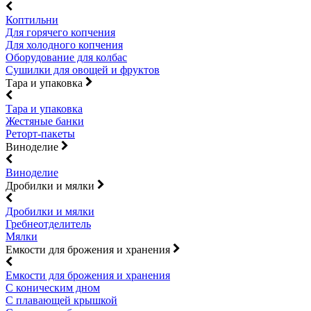
Коптильни
Для горячего копчения
Для холодного копчения
Оборудование для колбас
Сушилки для овощей и фруктов
Тара и упаковка
Тара и упаковка
Жестяные банки
Реторт-пакеты
Виноделие
Виноделие
Дробилки и мялки
Дробилки и мялки
Гребнеотделитель
Мялки
Емкости для брожения и хранения
Емкости для брожения и хранения
С коническим дном
С плавающей крышкой