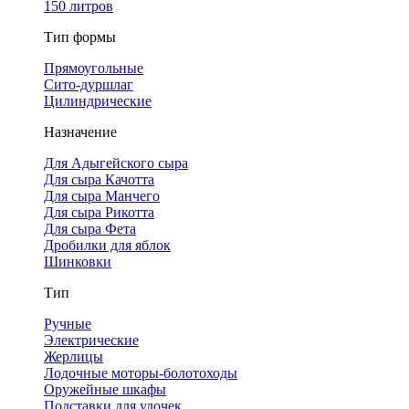
150 литров
Тип формы
Прямоугольные
Сито-дуршлаг
Цилиндрические
Назначение
Для Адыгейского сыра
Для сыра Качотта
Для сыра Манчего
Для сыра Рикотта
Для сыра Фета
Дробилки для яблок
Шинковки
Тип
Ручные
Электрические
Жерлицы
Лодочные моторы-болотоходы
Оружейные шкафы
Подставки для удочек