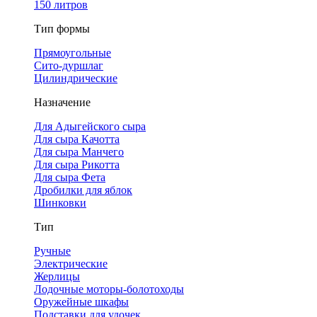
150 литров
Тип формы
Прямоугольные
Сито-дуршлаг
Цилиндрические
Назначение
Для Адыгейского сыра
Для сыра Качотта
Для сыра Манчего
Для сыра Рикотта
Для сыра Фета
Дробилки для яблок
Шинковки
Тип
Ручные
Электрические
Жерлицы
Лодочные моторы-болотоходы
Оружейные шкафы
Подставки для удочек