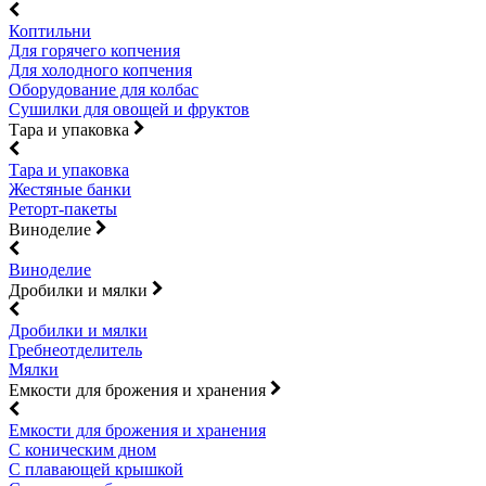
Коптильни
Для горячего копчения
Для холодного копчения
Оборудование для колбас
Сушилки для овощей и фруктов
Тара и упаковка
Тара и упаковка
Жестяные банки
Реторт-пакеты
Виноделие
Виноделие
Дробилки и мялки
Дробилки и мялки
Гребнеотделитель
Мялки
Емкости для брожения и хранения
Емкости для брожения и хранения
С коническим дном
С плавающей крышкой