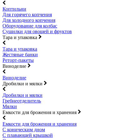
Коптильни
Для горячего копчения
Для холодного копчения
Оборудование для колбас
Сушилки для овощей и фруктов
Тара и упаковка
Тара и упаковка
Жестяные банки
Реторт-пакеты
Виноделие
Виноделие
Дробилки и мялки
Дробилки и мялки
Гребнеотделитель
Мялки
Емкости для брожения и хранения
Емкости для брожения и хранения
С коническим дном
С плавающей крышкой