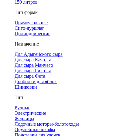
150 литров
Тип формы
Прямоугольные
Сито-дуршлаг
Цилиндрические
Назначение
Для Адыгейского сыра
Для сыра Качотта
Для сыра Манчего
Для сыра Рикотта
Для сыра Фета
Дробилки для яблок
Шинковки
Тип
Ручные
Электрические
Жерлицы
Лодочные моторы-болотоходы
Оружейные шкафы
Подставки для удочек