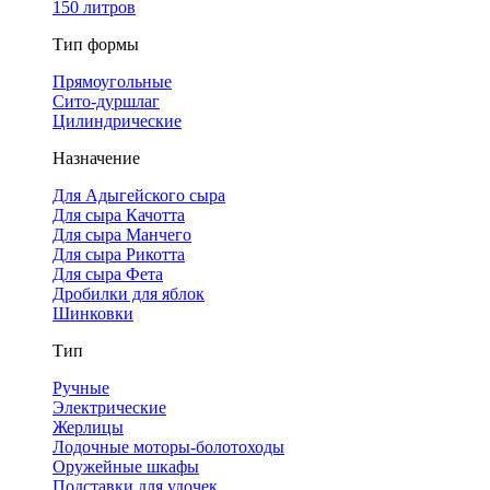
150 литров
Тип формы
Прямоугольные
Сито-дуршлаг
Цилиндрические
Назначение
Для Адыгейского сыра
Для сыра Качотта
Для сыра Манчего
Для сыра Рикотта
Для сыра Фета
Дробилки для яблок
Шинковки
Тип
Ручные
Электрические
Жерлицы
Лодочные моторы-болотоходы
Оружейные шкафы
Подставки для удочек