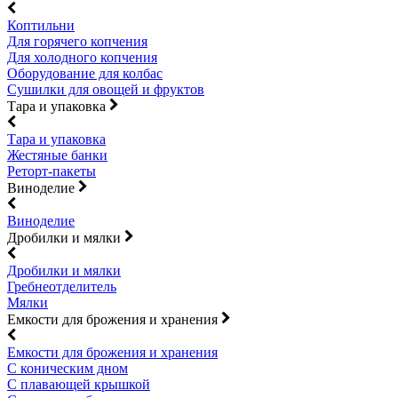
Коптильни
Для горячего копчения
Для холодного копчения
Оборудование для колбас
Сушилки для овощей и фруктов
Тара и упаковка
Тара и упаковка
Жестяные банки
Реторт-пакеты
Виноделие
Виноделие
Дробилки и мялки
Дробилки и мялки
Гребнеотделитель
Мялки
Емкости для брожения и хранения
Емкости для брожения и хранения
С коническим дном
С плавающей крышкой