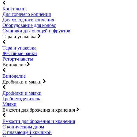
Коптильни
Для горячего копчения
Для холодного копчения
Оборудование для колбас
Сушилки для овощей и фруктов
Тара и упаковка
Тара и упаковка
Жестяные банки
Реторт-пакеты
Виноделие
Виноделие
Дробилки и мялки
Дробилки и мялки
Гребнеотделитель
Мялки
Емкости для брожения и хранения
Емкости для брожения и хранения
С коническим дном
С плавающей крышкой