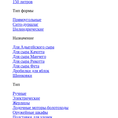
150 литров
Тип формы
Прямоугольные
Сито-дуршлаг
Цилиндрические
Назначение
Для Адыгейского сыра
Для сыра Качотта
Для сыра Манчего
Для сыра Рикотта
Для сыра Фета
Дробилки для яблок
Шинковки
Тип
Ручные
Электрические
Жерлицы
Лодочные моторы-болотоходы
Оружейные шкафы
Подставки для удочек