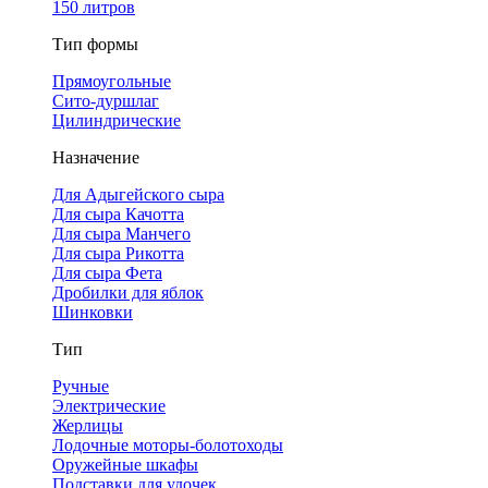
150 литров
Тип формы
Прямоугольные
Сито-дуршлаг
Цилиндрические
Назначение
Для Адыгейского сыра
Для сыра Качотта
Для сыра Манчего
Для сыра Рикотта
Для сыра Фета
Дробилки для яблок
Шинковки
Тип
Ручные
Электрические
Жерлицы
Лодочные моторы-болотоходы
Оружейные шкафы
Подставки для удочек