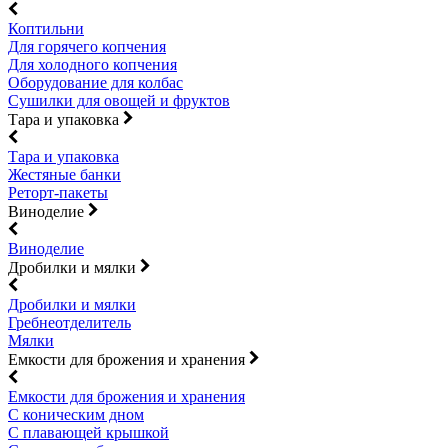
Коптильни
Для горячего копчения
Для холодного копчения
Оборудование для колбас
Сушилки для овощей и фруктов
Тара и упаковка
Тара и упаковка
Жестяные банки
Реторт-пакеты
Виноделие
Виноделие
Дробилки и мялки
Дробилки и мялки
Гребнеотделитель
Мялки
Емкости для брожения и хранения
Емкости для брожения и хранения
С коническим дном
С плавающей крышкой