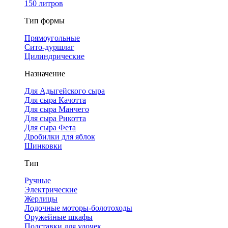
150 литров
Тип формы
Прямоугольные
Сито-дуршлаг
Цилиндрические
Назначение
Для Адыгейского сыра
Для сыра Качотта
Для сыра Манчего
Для сыра Рикотта
Для сыра Фета
Дробилки для яблок
Шинковки
Тип
Ручные
Электрические
Жерлицы
Лодочные моторы-болотоходы
Оружейные шкафы
Подставки для удочек