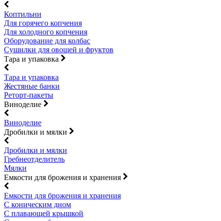
Коптильни
Для горячего копчения
Для холодного копчения
Оборудование для колбас
Сушилки для овощей и фруктов
Тара и упаковка
Тара и упаковка
Жестяные банки
Реторт-пакеты
Виноделие
Виноделие
Дробилки и мялки
Дробилки и мялки
Гребнеотделитель
Мялки
Емкости для брожения и хранения
Емкости для брожения и хранения
С коническим дном
С плавающей крышкой