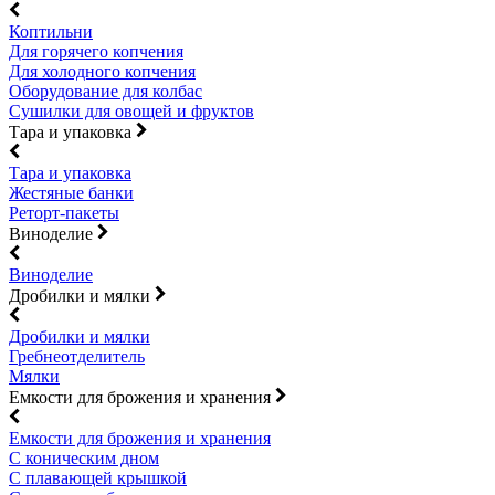
Коптильни
Для горячего копчения
Для холодного копчения
Оборудование для колбас
Сушилки для овощей и фруктов
Тара и упаковка
Тара и упаковка
Жестяные банки
Реторт-пакеты
Виноделие
Виноделие
Дробилки и мялки
Дробилки и мялки
Гребнеотделитель
Мялки
Емкости для брожения и хранения
Емкости для брожения и хранения
С коническим дном
С плавающей крышкой