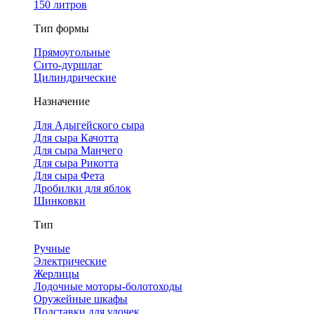
150 литров
Тип формы
Прямоугольные
Сито-дуршлаг
Цилиндрические
Назначение
Для Адыгейского сыра
Для сыра Качотта
Для сыра Манчего
Для сыра Рикотта
Для сыра Фета
Дробилки для яблок
Шинковки
Тип
Ручные
Электрические
Жерлицы
Лодочные моторы-болотоходы
Оружейные шкафы
Подставки для удочек