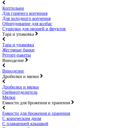
Коптильни
Для горячего копчения
Для холодного копчения
Оборудование для колбас
Сушилки для овощей и фруктов
Тара и упаковка
Тара и упаковка
Жестяные банки
Реторт-пакеты
Виноделие
Виноделие
Дробилки и мялки
Дробилки и мялки
Гребнеотделитель
Мялки
Емкости для брожения и хранения
Емкости для брожения и хранения
С коническим дном
С плавающей крышкой