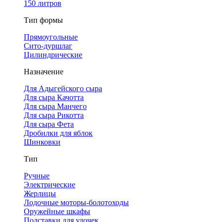
150 литров
Тип формы
Прямоугольные
Сито-дуршлаг
Цилиндрические
Назначение
Для Адыгейского сыра
Для сыра Качотта
Для сыра Манчего
Для сыра Рикотта
Для сыра Фета
Дробилки для яблок
Шинковки
Тип
Ручные
Электрические
Жерлицы
Лодочные моторы-болотоходы
Оружейные шкафы
Подставки для удочек