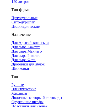
150 литров
Тип формы
Прямоугольные
Сито-дуршлаг
Цилиндрические
Назначение
Для Адыгейского сыра
Для сыра Качотта
Для сыра Манчего
Для сыра Рикотта
Для сыра Фета
Дробилки для яблок
Шинковки
Тип
Ручные
Электрические
Жерлицы
Лодочные моторы-болотоходы
Оружейные шкафы
Подставки для удочек