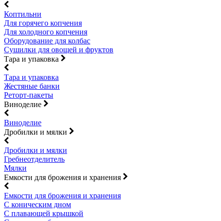
Коптильни
Для горячего копчения
Для холодного копчения
Оборудование для колбас
Сушилки для овощей и фруктов
Тара и упаковка
Тара и упаковка
Жестяные банки
Реторт-пакеты
Виноделие
Виноделие
Дробилки и мялки
Дробилки и мялки
Гребнеотделитель
Мялки
Емкости для брожения и хранения
Емкости для брожения и хранения
С коническим дном
С плавающей крышкой