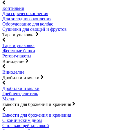
Коптильни
Для горячего копчения
Для холодного копчения
Оборудование для колбас
Сушилки для овощей и фруктов
Тара и упаковка
Тара и упаковка
Жестяные банки
Реторт-пакеты
Виноделие
Виноделие
Дробилки и мялки
Дробилки и мялки
Гребнеотделитель
Мялки
Емкости для брожения и хранения
Емкости для брожения и хранения
С коническим дном
С плавающей крышкой