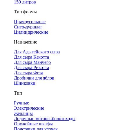
150 литров
Тип формы
Прямоугольные
Сито-дуршлаг
Цилиндрические
Назначение
Для Адыгейского сыра
Для сыра Качотта
Для сыра Манчего
Для сыра Рикотта
Для сыра Фета
Дробилки для яблок
Шинковки
Тип
Ручные
Электрические
Жерлицы
Лодочные моторы-болотоходы
Оружейные шкафы
Подставки для удочек