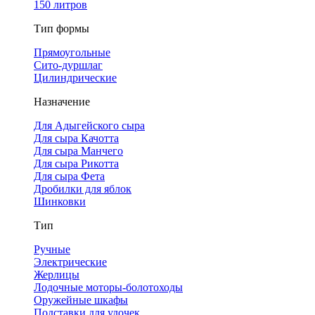
150 литров
Тип формы
Прямоугольные
Сито-дуршлаг
Цилиндрические
Назначение
Для Адыгейского сыра
Для сыра Качотта
Для сыра Манчего
Для сыра Рикотта
Для сыра Фета
Дробилки для яблок
Шинковки
Тип
Ручные
Электрические
Жерлицы
Лодочные моторы-болотоходы
Оружейные шкафы
Подставки для удочек