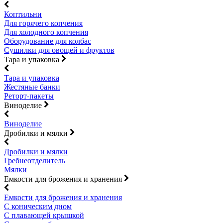
Коптильни
Для горячего копчения
Для холодного копчения
Оборудование для колбас
Сушилки для овощей и фруктов
Тара и упаковка
Тара и упаковка
Жестяные банки
Реторт-пакеты
Виноделие
Виноделие
Дробилки и мялки
Дробилки и мялки
Гребнеотделитель
Мялки
Емкости для брожения и хранения
Емкости для брожения и хранения
С коническим дном
С плавающей крышкой