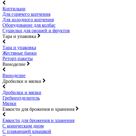
Коптильни
Для горячего копчения
Для холодного копчения
Оборудование для колбас
Сушилки для овощей и фруктов
Тара и упаковка
Тара и упаковка
Жестяные банки
Реторт-пакеты
Виноделие
Виноделие
Дробилки и мялки
Дробилки и мялки
Гребнеотделитель
Мялки
Емкости для брожения и хранения
Емкости для брожения и хранения
С коническим дном
С плавающей крышкой