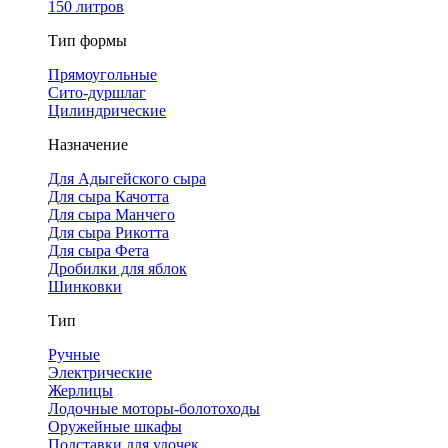
150 литров
Тип формы
Прямоугольные
Сито-дуршлаг
Цилиндрические
Назначение
Для Адыгейского сыра
Для сыра Качотта
Для сыра Манчего
Для сыра Рикотта
Для сыра Фета
Дробилки для яблок
Шинковки
Тип
Ручные
Электрические
Жерлицы
Лодочные моторы-болотоходы
Оружейные шкафы
Подставки для удочек