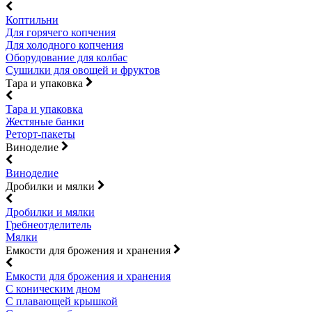
Коптильни
Для горячего копчения
Для холодного копчения
Оборудование для колбас
Сушилки для овощей и фруктов
Тара и упаковка
Тара и упаковка
Жестяные банки
Реторт-пакеты
Виноделие
Виноделие
Дробилки и мялки
Дробилки и мялки
Гребнеотделитель
Мялки
Емкости для брожения и хранения
Емкости для брожения и хранения
С коническим дном
С плавающей крышкой