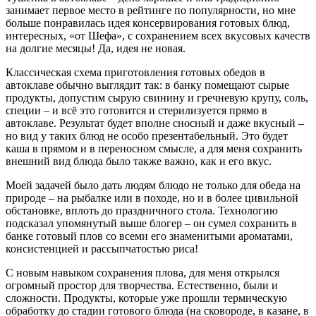
занимает первое место в рейтинге по популярности, но мне
больше понравилась идея консервирования готовых блюд,
интересных, «от Шефа», с сохранением всех вкусовых качеств
на долгие месяцы! Да, идея не новая.
Классическая схема приготовления готовых обедов в
автоклаве обычно выглядит так: в банку помещают сырые
продукты, допустим сырую свинину и гречневую крупу, соль,
специи – и всё это готовится и стерилизуется прямо в
автоклаве. Результат будет вполне сносный и даже вкусный –
но вид у таких блюд не особо презентабельный. Это будет
каша в прямом и в переносном смысле, а для меня сохранить
внешний вид блюда было также важно, как и его вкус.
Моей задачей было дать людям блюдо не только для обеда на
природе – на рыбалке или в походе, но и в более цивильной
обстановке, вплоть до праздничного стола. Технологию
подсказал упомянутый выше блогер – он сумел сохранить в
банке готовый плов со всеми его знаменитыми ароматами,
консистенцией и рассыпчатостью риса!
С новым навыком сохранения плова, для меня открылся
огромный простор для творчества.
Естественно, были и
сложности. Продукты, которые уже прошли термическую
обработку до стадии готового блюда (на сковороде, в казане, в