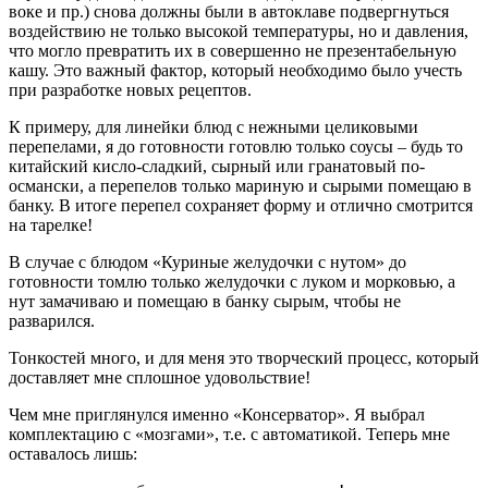
воке и пр.) снова должны были в автоклаве подвергнуться
воздействию не только высокой температуры, но и давления,
что могло превратить их в совершенно не презентабельную
кашу. Это важный фактор, который необходимо было учесть
при разработке новых рецептов.
К примеру, для линейки блюд с нежными целиковыми
перепелами, я до готовности готовлю только соусы – будь то
китайский кисло-сладкий, сырный или гранатовый по-
османски, а перепелов только мариную и сырыми помещаю в
банку. В итоге перепел сохраняет форму и отлично смотрится
на тарелке!
В случае с блюдом «Куриные желудочки с нутом» до
готовности томлю только желудочки с луком и морковью, а
нут замачиваю и помещаю в банку сырым, чтобы не
разварился.
Тонкостей много, и для меня это творческий процесс, который
доставляет мне сплошное удовольствие!
Чем мне приглянулся именно «Консерватор». Я выбрал
комплектацию с «мозгами», т.е. с автоматикой. Теперь мне
оставалось лишь: