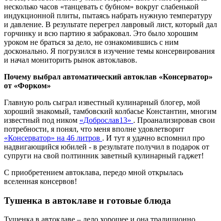
несколько часов «танцевать с бубном» вокруг слабенькой
индукционной плиты, пытаясь набрать нужную температуру
и давление. В результате перегрел лавровый лист, который дал
горчинку и всю партию я забраковал. Это было хорошим
уроком не браться за дело, не ознакомившись с ним
досконально. Я погрузился в изучение темы консервирования
и начал мониторить рынок автоклавов.
Почему выбрал автоматический автоклав «Консерватор»
от «Форком»
Главную роль сыграл известный кулинарный блогер, мой
хороший знакомый, тамбовский колбасье Константин, многим
известный под ником
«Доброслав13»
. Проанализировав свои
потребности, я понял, что меня вполне удовлетворит
«Консерватор» на 46 литров
. И тут я удачно вспомнил про
надвигающийся юбилей - в результате получил в подарок от
супруги на свой полтинник заветный кулинарный гаджет!
С приобретением автоклава, передо мной открылась
вселенная консервов!
Тушенка в автоклаве и готовые блюда
Тушенка в автоклаве – дело хорошее и она традиционно