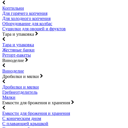
Коптильни
Для горячего копчения
Для холодного копчения
Оборудование для колбас
Сушилки для овощей и фруктов
Тара и упаковка
Тара и упаковка
Жестяные банки
Реторт-пакеты
Виноделие
Виноделие
Дробилки и мялки
Дробилки и мялки
Гребнеотделитель
Мялки
Емкости для брожения и хранения
Емкости для брожения и хранения
С коническим дном
С плавающей крышкой