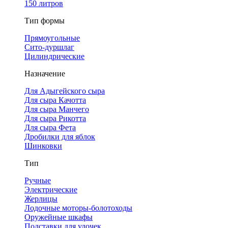
150 литров
Тип формы
Прямоугольные
Сито-дуршлаг
Цилиндрические
Назначение
Для Адыгейского сыра
Для сыра Качотта
Для сыра Манчего
Для сыра Рикотта
Для сыра Фета
Дробилки для яблок
Шинковки
Тип
Ручные
Электрические
Жерлицы
Лодочные моторы-болотоходы
Оружейные шкафы
Подставки для удочек