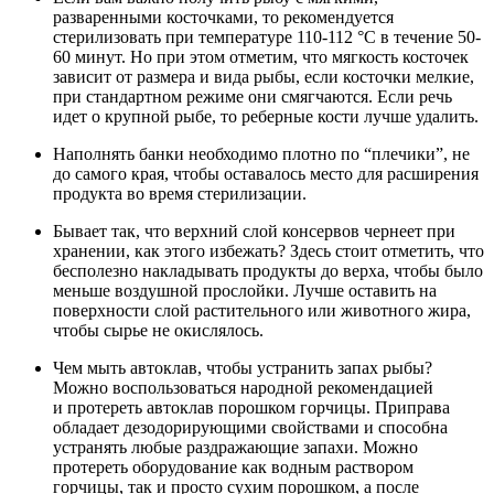
разваренными косточками, то рекомендуется
стерилизовать при температуре 110-112 °С в течение 50-
60 минут. Но при этом отметим, что мягкость косточек
зависит от размера и вида рыбы, если косточки мелкие,
при стандартном режиме они смягчаются. Если речь
идет о крупной рыбе, то реберные кости лучше удалить.
Наполнять банки необходимо плотно по “плечики”, не
до самого края, чтобы оставалось место для расширения
продукта во время стерилизации.
Бывает так, что верхний слой консервов чернеет при
хранении, как этого избежать? Здесь стоит отметить, что
бесполезно накладывать продукты до верха, чтобы было
меньше воздушной прослойки. Лучше оставить на
поверхности слой растительного или животного жира,
чтобы сырье не окислялось.
Чем мыть автоклав, чтобы устранить запах рыбы?
Можно воспользоваться народной рекомендацией
и протереть автоклав порошком горчицы. Приправа
обладает дезодорирующими свойствами и способна
устранять любые раздражающие запахи. Можно
протереть оборудование как водным раствором
горчицы, так и просто сухим порошком, а после