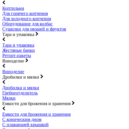
Коптильни
Для горячего копчения
Для холодного копчения
Оборудование для колбас
Сушилки для овощей и фруктов
Тара и упаковка
Тара и упаковка
Жестяные банки
Реторт-пакеты
Виноделие
Виноделие
Дробилки и мялки
Дробилки и мялки
Гребнеотделитель
Мялки
Емкости для брожения и хранения
Емкости для брожения и хранения
С коническим дном
С плавающей крышкой