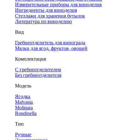
Измерительные приборы для виноделия
Ингредиенты для виноделия
Стеллажи для хранения бутылок
Литература по виноделию
Вид
Гребнеотделитель для винограда
Мялки для ягод, фруктов, овощей
Комплектация
С гребнеотделителем
Без гребнеотделителя
Модель
Ягодка
Malvasia
Molinara
Rondinella
Тип
Ручные