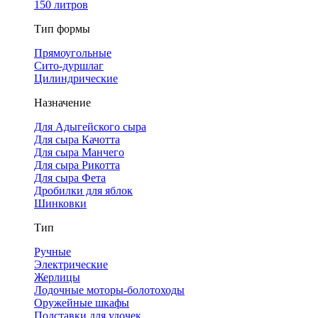
150 литров
Тип формы
Прямоугольные
Сито-дуршлаг
Цилиндрические
Назначение
Для Адыгейского сыра
Для сыра Качотта
Для сыра Манчего
Для сыра Рикотта
Для сыра Фета
Дробилки для яблок
Шинковки
Тип
Ручные
Электрические
Жерлицы
Лодочные моторы-болотоходы
Оружейные шкафы
Подставки для удочек