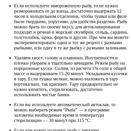
Если используете замороженную рыбу, то не нужно
размораживать ее до конца, достаточно выдержать 12
часов в холодильном отделении, чтобы тушки или филе
были твердыми, упругими, для удобства разделки. Рыбу
можно брать по своему вкусу, для автоклавирования
подходят и речная и морская: скумбрия, сельдь, сардина,
толстолобик, щука, форель и другие. При чем вы можете
эксперементировать: один и тот же рецепт с разными
рыбками, или одну и ту же рыбку с разными заливками.
Удаляем хвост, голову и плавники. Внутренности и
пленки убираем и тщательно зачищаем. Режем рыбу на
порционные куски. Солим, из расчета 1% соли к общей
массе и выдерживаем 15-20 минут. Укладываем кусочки
в тару. Если тушки мелкие, можно выложить в тару
вертикально, так красивее. Тару предварительно не
нужно кипятить, стерилизовать, достаточно
использовать чистые банки.
Если вы используете автоматический автоклав, то
можно выбирать режим “Рыба” — в программе
заложены необходимые время и температура
стерилизации — 30 минут при 115 °С.
Если вам важно получить рыбу с мягкими,