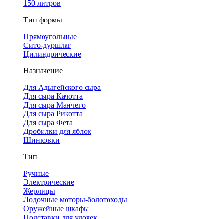
150 литров
Тип формы
Прямоугольные
Сито-дуршлаг
Цилиндрические
Назначение
Для Адыгейского сыра
Для сыра Качотта
Для сыра Манчего
Для сыра Рикотта
Для сыра Фета
Дробилки для яблок
Шинковки
Тип
Ручные
Электрические
Жерлицы
Лодочные моторы-болотоходы
Оружейные шкафы
Подставки для удочек