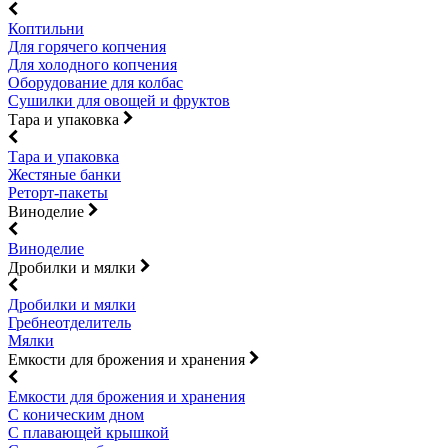
Коптильни
Для горячего копчения
Для холодного копчения
Оборудование для колбас
Сушилки для овощей и фруктов
Тара и упаковка
Тара и упаковка
Жестяные банки
Реторт-пакеты
Виноделие
Виноделие
Дробилки и мялки
Дробилки и мялки
Гребнеотделитель
Мялки
Емкости для брожения и хранения
Емкости для брожения и хранения
С коническим дном
С плавающей крышкой