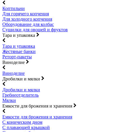
Коптильни
Для горячего копчения
Для холодного копчения
Оборудование для колбас
Сушилки для овощей и фруктов
Тара и упаковка
Тара и упаковка
Жестяные банки
Реторт-пакеты
Виноделие
Виноделие
Дробилки и мялки
Дробилки и мялки
Гребнеотделитель
Мялки
Емкости для брожения и хранения
Емкости для брожения и хранения
С коническим дном
С плавающей крышкой