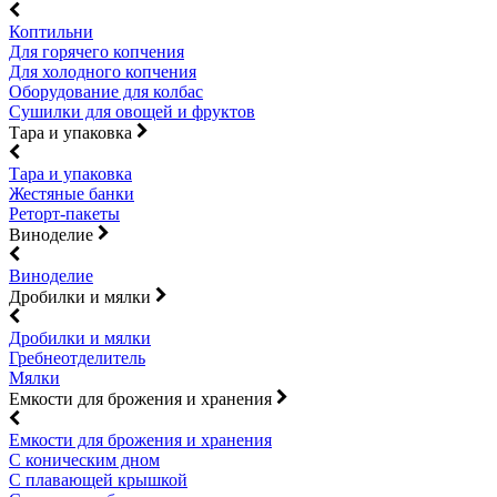
Коптильни
Для горячего копчения
Для холодного копчения
Оборудование для колбас
Сушилки для овощей и фруктов
Тара и упаковка
Тара и упаковка
Жестяные банки
Реторт-пакеты
Виноделие
Виноделие
Дробилки и мялки
Дробилки и мялки
Гребнеотделитель
Мялки
Емкости для брожения и хранения
Емкости для брожения и хранения
С коническим дном
С плавающей крышкой