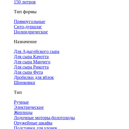
150 литров
Тип формы
Прямоугольные
Сито-дуршлаг
Цилиндрические
Назначение
Для Адыгейского сыра
Для сыра Качотта
Для сыра Манчего
Для сыра Рикотта
Для сыра Фета
Дробилки для яблок
Шинковки
Тип
Ручные
Электрические
Жерлицы
Лодочные моторы-болотоходы
Оружейные шкафы
Подставки для удочек