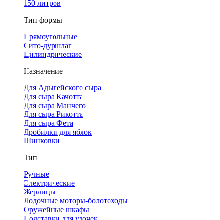
150 литров
Тип формы
Прямоугольные
Сито-дуршлаг
Цилиндрические
Назначение
Для Адыгейского сыра
Для сыра Качотта
Для сыра Манчего
Для сыра Рикотта
Для сыра Фета
Дробилки для яблок
Шинковки
Тип
Ручные
Электрические
Жерлицы
Лодочные моторы-болотоходы
Оружейные шкафы
Подставки для удочек