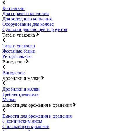
Коптильни
Для горячего копчения
Для холодного копчения
Оборудование для колбас
Сушилки для овощей и фруктов
Тара и упаковка
Тара и упаковка
Жестяные банки
Реторт-пакеты
Виноделие
Виноделие
Дробилки и мялки
Дробилки и мялки
Гребнеотделитель
Мялки
Емкости для брожения и хранения
Емкости для брожения и хранения
С коническим дном
С плавающей крышкой