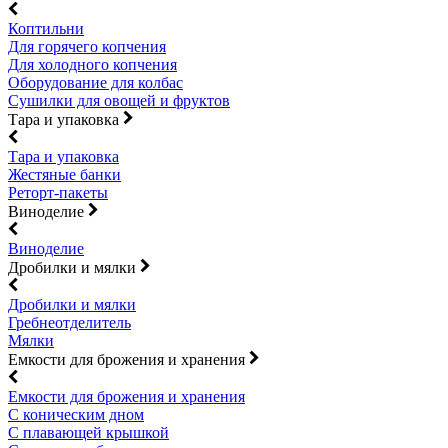
Коптильни
Для горячего копчения
Для холодного копчения
Оборудование для колбас
Сушилки для овощей и фруктов
Тара и упаковка
Тара и упаковка
Жестяные банки
Реторт-пакеты
Виноделие
Виноделие
Дробилки и мялки
Дробилки и мялки
Гребнеотделитель
Мялки
Емкости для брожения и хранения
Емкости для брожения и хранения
С коническим дном
С плавающей крышкой