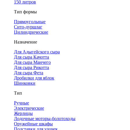
150 литров
Тип формы
Прямоугольные
Сито-дуршлаг
Цилиндрические
Назначение
Для Адыгейского сыра
Для сыра Качотта
Для сыра Манчего
Для сыра Рикотта
Для сыра Фета
Дробилки для яблок
Шинковки
Тип
Ручные
Электрические
Жерлицы
Лодочные моторы-болотоходы
Оружейные шкафы
Подставки для удочек