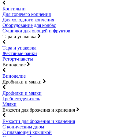
Коптильни
Для горячего копчения
Для холодного копчения
Оборудование для колбас
Сушилки для овощей и фруктов
Тара и упаковка
Тара и упаковка
Жестяные банки
Реторт-пакеты
Виноделие
Виноделие
Дробилки и мялки
Дробилки и мялки
Гребнеотделитель
Мялки
Емкости для брожения и хранения
Емкости для брожения и хранения
С коническим дном
С плавающей крышкой