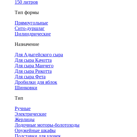
150 литров
Тип формы
Прямоугольные
Сито-дуршлаг
Цилиндрические
Назначение
Для Адыгейского сыра
Для сыра Качотта
Для сыра Манчего
Для сыра Рикотта
Для сыра Фета
Дробилки для яблок
Шинковки
Тип
Ручные
Электрические
Жерлицы
Лодочные моторы-болотоходы
Оружейные шкафы
Подставки для удочек