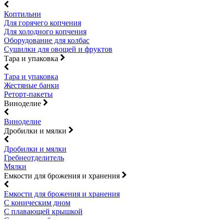
Коптильни
Для горячего копчения
Для холодного копчения
Оборудование для колбас
Сушилки для овощей и фруктов
Тара и упаковка
Тара и упаковка
Жестяные банки
Реторт-пакеты
Виноделие
Виноделие
Дробилки и мялки
Дробилки и мялки
Гребнеотделитель
Мялки
Емкости для брожения и хранения
Емкости для брожения и хранения
С коническим дном
С плавающей крышкой