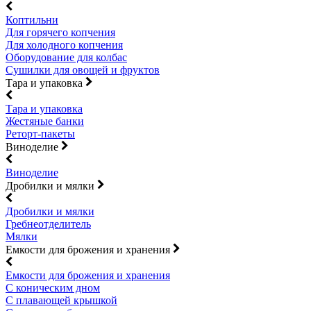
Коптильни
Для горячего копчения
Для холодного копчения
Оборудование для колбас
Сушилки для овощей и фруктов
Тара и упаковка
Тара и упаковка
Жестяные банки
Реторт-пакеты
Виноделие
Виноделие
Дробилки и мялки
Дробилки и мялки
Гребнеотделитель
Мялки
Емкости для брожения и хранения
Емкости для брожения и хранения
С коническим дном
С плавающей крышкой