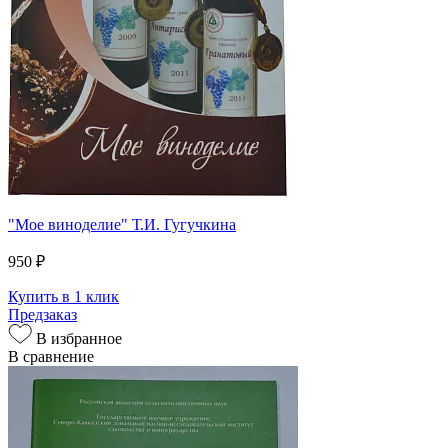
"Мое виноделие" Т.И. Гугучкина
950 ₽
Купить в 1 клик
Предзаказ
В избранное
В сравнение