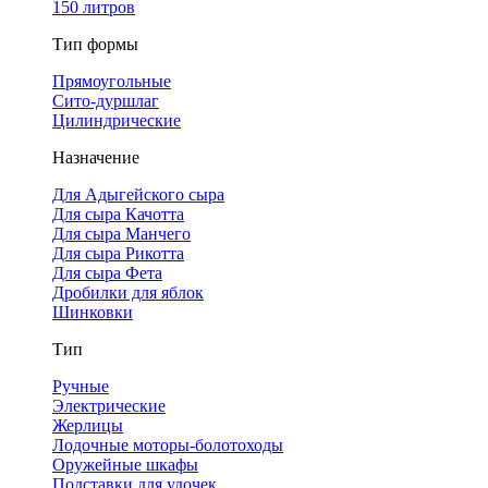
150 литров
Тип формы
Прямоугольные
Сито-дуршлаг
Цилиндрические
Назначение
Для Адыгейского сыра
Для сыра Качотта
Для сыра Манчего
Для сыра Рикотта
Для сыра Фета
Дробилки для яблок
Шинковки
Тип
Ручные
Электрические
Жерлицы
Лодочные моторы-болотоходы
Оружейные шкафы
Подставки для удочек