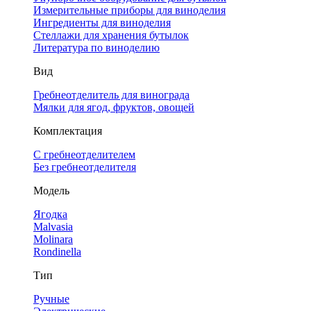
Измерительные приборы для виноделия
Ингредиенты для виноделия
Стеллажи для хранения бутылок
Литература по виноделию
Вид
Гребнеотделитель для винограда
Мялки для ягод, фруктов, овощей
Комплектация
С гребнеотделителем
Без гребнеотделителя
Модель
Ягодка
Malvasia
Molinara
Rondinella
Тип
Ручные