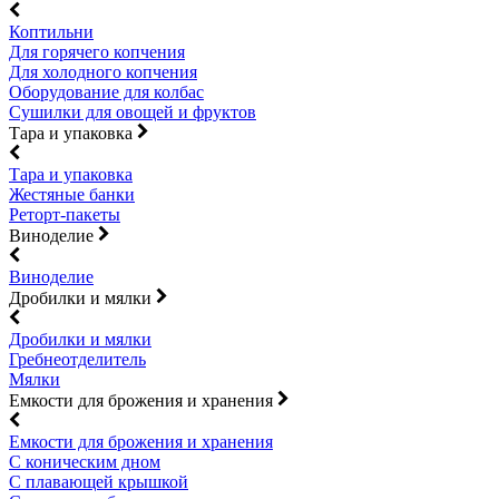
Коптильни
Для горячего копчения
Для холодного копчения
Оборудование для колбас
Сушилки для овощей и фруктов
Тара и упаковка
Тара и упаковка
Жестяные банки
Реторт-пакеты
Виноделие
Виноделие
Дробилки и мялки
Дробилки и мялки
Гребнеотделитель
Мялки
Емкости для брожения и хранения
Емкости для брожения и хранения
С коническим дном
С плавающей крышкой