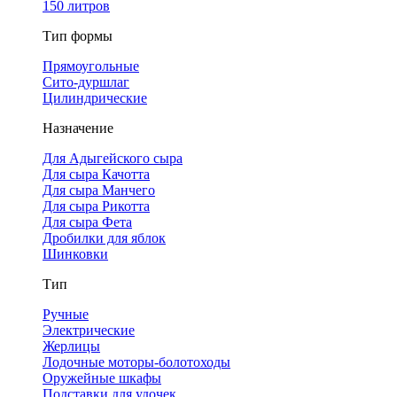
150 литров
Тип формы
Прямоугольные
Сито-дуршлаг
Цилиндрические
Назначение
Для Адыгейского сыра
Для сыра Качотта
Для сыра Манчего
Для сыра Рикотта
Для сыра Фета
Дробилки для яблок
Шинковки
Тип
Ручные
Электрические
Жерлицы
Лодочные моторы-болотоходы
Оружейные шкафы
Подставки для удочек