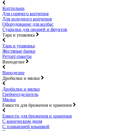
Коптильни
Для горячего копчения
Для холодного копчения
Оборудование для колбас
Сушилки для овощей и фруктов
Тара и упаковка
Тара и упаковка
Жестяные банки
Реторт-пакеты
Виноделие
Виноделие
Дробилки и мялки
Дробилки и мялки
Гребнеотделитель
Мялки
Емкости для брожения и хранения
Емкости для брожения и хранения
С коническим дном
С плавающей крышкой