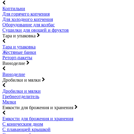
Коптильни
Для горячего копчения
Для холодного копчения
Оборудование для колбас
Сушилки для овощей и фруктов
Тара и упаковка
Тара и упаковка
Жестяные банки
Реторт-пакеты
Виноделие
Виноделие
Дробилки и мялки
Дробилки и мялки
Гребнеотделитель
Мялки
Емкости для брожения и хранения
Емкости для брожения и хранения
С коническим дном
С плавающей крышкой