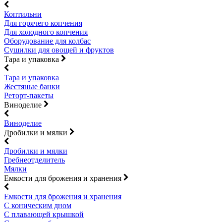
Коптильни
Для горячего копчения
Для холодного копчения
Оборудование для колбас
Сушилки для овощей и фруктов
Тара и упаковка
Тара и упаковка
Жестяные банки
Реторт-пакеты
Виноделие
Виноделие
Дробилки и мялки
Дробилки и мялки
Гребнеотделитель
Мялки
Емкости для брожения и хранения
Емкости для брожения и хранения
С коническим дном
С плавающей крышкой