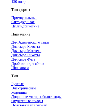
150 литров
Тип формы
Прямоугольные
Сито-дуршлаг
Цилиндрические
Назначение
Для Адыгейского сыра
Для сыра Качотта
Для сыра Манчего
Для сыра Рикотта
Для сыра Фета
Дробилки для яблок
Шинковки
Тип
Ручные
Электрические
Жерлицы
Лодочные моторы-болотоходы
Оружейные шкафы
Подставки для удочек