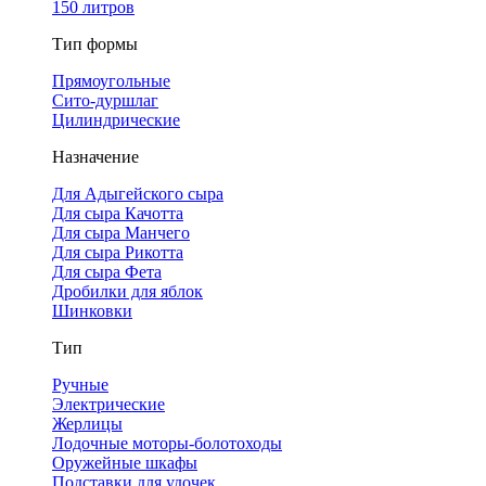
150 литров
Тип формы
Прямоугольные
Сито-дуршлаг
Цилиндрические
Назначение
Для Адыгейского сыра
Для сыра Качотта
Для сыра Манчего
Для сыра Рикотта
Для сыра Фета
Дробилки для яблок
Шинковки
Тип
Ручные
Электрические
Жерлицы
Лодочные моторы-болотоходы
Оружейные шкафы
Подставки для удочек