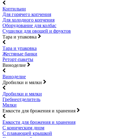
Коптильни
Для горячего копчения
Для холодного копчения
Оборудование для колбас
Сушилки для овощей и фруктов
Тара и упаковка
Тара и упаковка
Жестяные банки
Реторт-пакеты
Виноделие
Виноделие
Дробилки и мялки
Дробилки и мялки
Гребнеотделитель
Мялки
Емкости для брожения и хранения
Емкости для брожения и хранения
С коническим дном
С плавающей крышкой