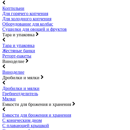
Коптильни
Для горячего копчения
Для холодного копчения
Оборудование для колбас
Сушилки для овощей и фруктов
Тара и упаковка
Тара и упаковка
Жестяные банки
Реторт-пакеты
Виноделие
Виноделие
Дробилки и мялки
Дробилки и мялки
Гребнеотделитель
Мялки
Емкости для брожения и хранения
Емкости для брожения и хранения
С коническим дном
С плавающей крышкой