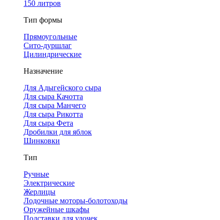
150 литров
Тип формы
Прямоугольные
Сито-дуршлаг
Цилиндрические
Назначение
Для Адыгейского сыра
Для сыра Качотта
Для сыра Манчего
Для сыра Рикотта
Для сыра Фета
Дробилки для яблок
Шинковки
Тип
Ручные
Электрические
Жерлицы
Лодочные моторы-болотоходы
Оружейные шкафы
Подставки для удочек