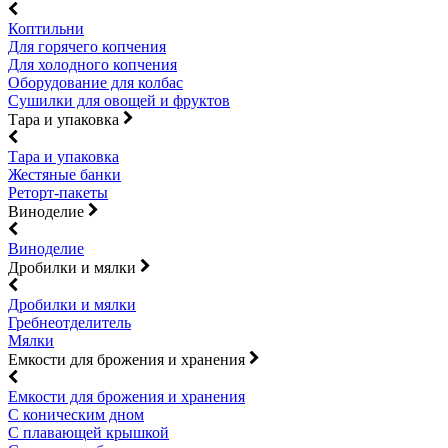
Коптильни
Для горячего копчения
Для холодного копчения
Оборудование для колбас
Сушилки для овощей и фруктов
Тара и упаковка
Тара и упаковка
Жестяные банки
Реторт-пакеты
Виноделие
Виноделие
Дробилки и мялки
Дробилки и мялки
Гребнеотделитель
Мялки
Емкости для брожения и хранения
Емкости для брожения и хранения
С коническим дном
С плавающей крышкой